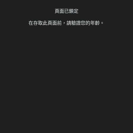
頁面已鎖定
在存取此頁面前，請驗證您的年齡。
1.3糖送元明清精修漢化整合
ect 2 原欲 V1.1.3糖送
漢化整合
17 則留言
11,003 次瀏覽