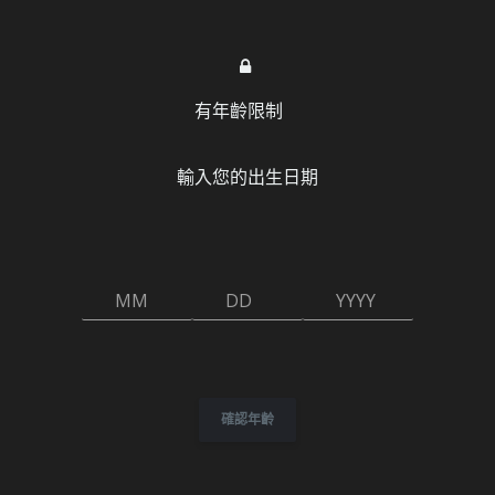
有年齡限制
ord
H幣
贊助會員
常見問題和教學
成人電子遊
輸入您的出生日期
MM
DD
YYYY
確認年齡