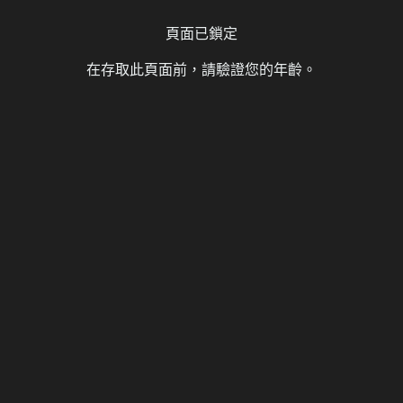
頁面已鎖定
在存取此頁面前，請驗證您的年齡。
費空間]
ct 2 DX BR16 [免費
43 則留言
20,448 次瀏覽