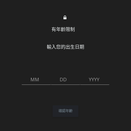
有年齡限制
ord
H幣
贊助會員
常見問題和教學
成人電子遊
輸入您的出生日期
MM
DD
YYYY
確認年齡