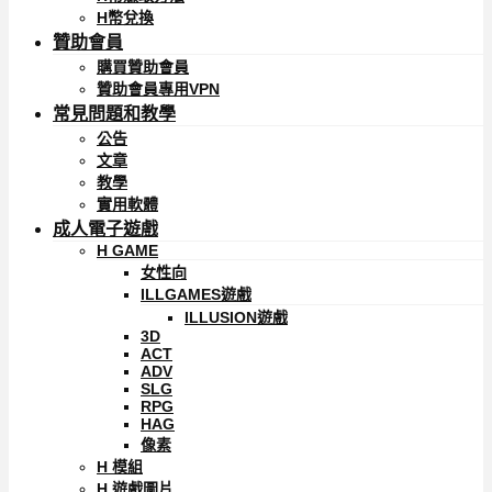
H幣兌換
贊助會員
購買贊助會員
贊助會員專用VPN
常見問題和教學
公告
文章
教學
實用軟體
成人電子遊戲
H GAME
女性向
ILLGAMES遊戲
ILLUSION遊戲
3D
ACT
ADV
SLG
RPG
HAG
像素
H 模組
H 遊戲圖片