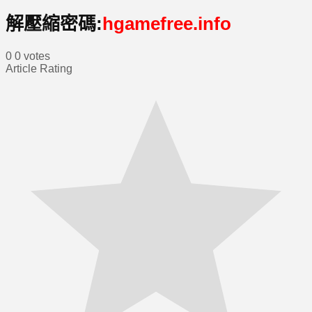
解壓縮密碼:
hgamefree.info
0
0
votes
Article Rating