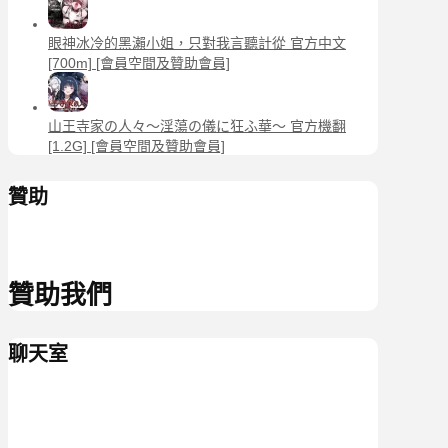
眼神冰冷的黑瀨小姐，只對我言聽計從 官方中文
[700m] [會員空間及贊助會員]
山王寺家の人々～淫蕩の儀に狂ふ華～ 官方機翻
[1.2G] [會員空間及贊助會員]
贊助
贊助我們
聊天室