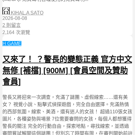
KIHAL.A SATO
2026-08-08
2 則留言
2,164 次瀏覽
H GAME
又來了！ ？警長的變態正義 官方中文
無修 [補檔] [900M] [會員空間及贊助
會員]
警長又將迎來一次調查，充滿了謎團、虛假線索……還有美
女？ 視覺小說、點擊式偵探遊戲，完全自由選擇。充滿熱情
的西部氛圍。線索、美酒，還有迷人的女孩！ 超過110張女孩
圖片，各種姿勢與場景 7位需要審問的女孩，每個人都想獲得
警長的關注 完全的行動自由，探索地點，尋找線索，並透過
審問嘗試解開這個謎團！但別忘了時間有限，在審判開始前註