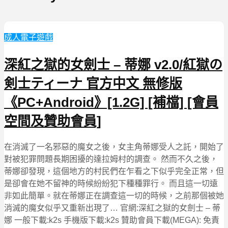
成人電子遊戲
深紅之獄的女劍士 – 蒂娜 v2.0/紅獄の
剣士ティーナ 官方中文 無修版
《PC+Android》[1.2G] [補檔] [會員
空間及贊助會員]
在消滅了一名邪惡的魔女之後，女主角蒂娜受人之託，開始了
對被犯罪問題長期困擾的達拉姆村的調查。 然而不久之後，
蒂娜卻發現，這個地方的村民們在乍看之下似乎完全正常，但
是卻會在她不留神的時候紛紛犯下種種罪行。 而且這一切遠
非如此簡單。就在蒂娜正在調查這一切的時候，之前那個被她
消滅的魔女似乎又重新出現了… 官網:深紅之獄的女劍士 – 蒂
娜 一般下載:k2s 手機版下載:k2s 贊助會員下載(MEGA): 免責