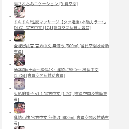
騙され吞みニケーション [免費空間]
ドキドキ!性感マッサージ【タツ姐編+本編カラー化
DLC】官方中文 [1G] [會員空間及贊助會員]
全裸審訊官 官方中文 無修改 [500m] [會員空間及贊助
會員]
通学痴○車両～純情JK、淫欲に堕つ～ 機翻中文
[1.2G] [會員空間及贊助會員]
火影的養子 v1.1 官方中文 [1.7G] [會員空間及贊助會
員]
亂情小妹 官方中文 無修改 [800m] [會員空間及贊助會
員]