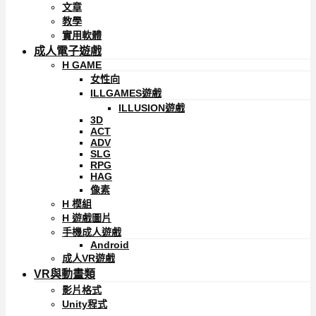
文章
教學
實用軟體
成人電子遊戲
H GAME
女性向
ILLGAMES遊戲
ILLUSION遊戲
3D
ACT
ADV
SLG
RPG
HAG
像素
H 模組
H 遊戲圖片
手機成人遊戲
Android
成人VR遊戲
VR與動畫類
影片格式
Unity程式