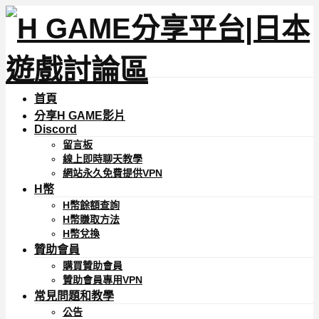
首頁
分享H GAME影片
Discord
留言板
線上即時聊天教學
網站永久免費提供VPN
H幣
H幣餘額查詢
H幣賺取方法
H幣兌換
贊助會員
購買贊助會員
贊助會員專用VPN
常見問題和教學
公告