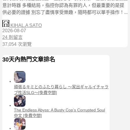
意計時器 多種結局，指控你認為有罪的人，但最重要的是提
供必要的證據 別忘了盡情享受樂趣，隨時都可以單手操作！...
KIHAL.A SATO
2026-08-07
24 則留言
37,054 次瀏覽
30天內熱門文章排名
頑張るキミとのふたり暮らし ～家出ギャルイチャラ
ブ性活SLG～[免費空間]
The Endless Abyss: A Busty Cop’s Corrupted Soul
中文 [免費空間]