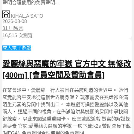
聲明合理使用的免責聲明...
KIHAL.A SATO
2026-08-08
31 則留言
16,515 次瀏覽
成人電子遊戲
愛麗絲與惡魔的牢獄 官方中文 無修改
[400m] [會員空間及贊助會員]
在茶會途中，愛麗絲一行人被困在惡魔創造的世界中。 她們
究竟能否平安地從這個世界脫身呢？ 玩家需要在熟悉卻充滿
陌生元素的房間中找到出口。 本遊戲可操控愛麗絲以及其他
兩人， 透過不同的視角，在佈滿陷阱與機關的房間中尋找關
鍵線索， 以此來闖過重重關卡。 密室逃脫遊戲 豐富的解謎探
索要素 官網:愛麗絲與惡魔的牢獄 一般下載:k2s 贊助會員下載
(MEGA): 免責聲明合理使用的免責聲明...