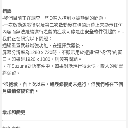
錯誤
-我們目前正在調查一些D輸入控制器被顛倒的問題。
-一次啟動遊戲後以及第二次啟動後在標題屏幕上未顯示任何
內容而無法繼續進行遊戲的症狀可能是由
安全軟件引起
的。
-
我們正在研究以下問題：
通過重置武器增強功能，在選擇武器後，
屏幕分辨率為1280 x 720時，不顯示用於選擇“是”或“否”的窗
口。如果是1920 x 1080，則沒有問題。
・在Suzune對話事件中，如果對話進行得太快，敵人的動畫
將保留。
*很抱歉，自上次以來，錯誤修復尚未進行，但我們將在下個
月繼續修復它們。
增加和變更