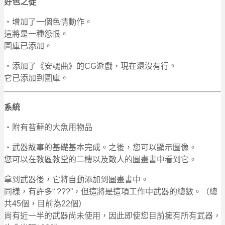
好色之徒
・增加了一個色情動作。
這將是一種怨恨。
圖庫已添加。
・添加了《安魂曲》的CG遊戲，現在還沒有行。
它已添加到圖庫。
系統
・附有苔蘚的大魚用物品
・武器故事的基礎基本完成。之後，您可以顯示圖像。
您可以在教區教堂的二樓以及敵人的圖畫書中看到它。
拿到武器後，它將自動添加到圖畫書中。
同樣，有許多“ ???”，但這將是這項工作中武器的總數。（總
共45個，目前為22個）
尚有近一半的武器尚未使用，因此即使您目前擁有所有武器，