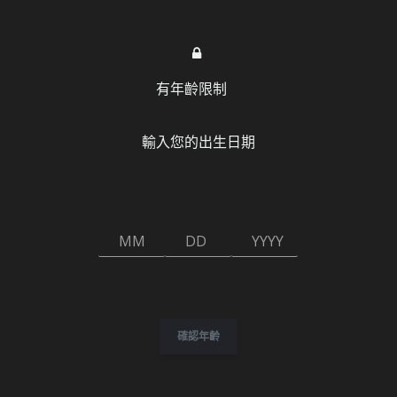
有年齡限制
輸入您的出生日期
21,123 次瀏覽
MM
DD
YYYY
首頁
»
801号室 [免費空間]
H GAME
成人電子遊戲
801号室 [免費空間]
確認年齡
cabobo9309
2026-04-13
4 則留言