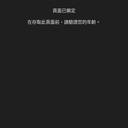
21,123 次瀏覽
頁面已鎖定
解壓縮密碼:
hgamefree.info
在存取此頁面前，請驗證您的年齡。