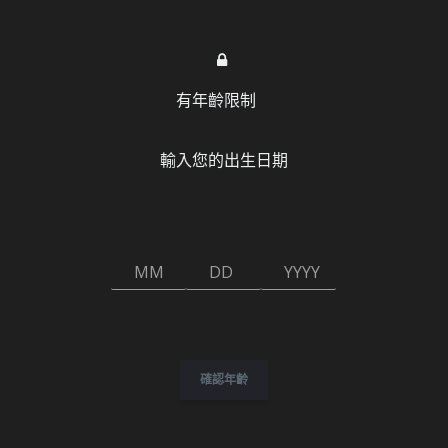
Author -
首頁
»
彙整為
betex22689
betex22689
有年齡限制
H GAME
光のプリンセス ティアリープ
輸入您的出生日期
リズム AI翻中文 [免費空間]
MM
DD
YYYY
betex22689
2026-08-04
5 則留言
4,738 次瀏覽
確認年齡
H GAME