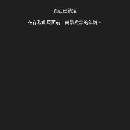
demicah431
2026-05-07
4 則留言
頁面已鎖定
10,349 次瀏覽
在存取此頁面前，請驗證您的年齡。
H GAME
Succubus&Magic [免費空間]
demicah431
2025-08-06
13 則留言
34,602 次瀏覽