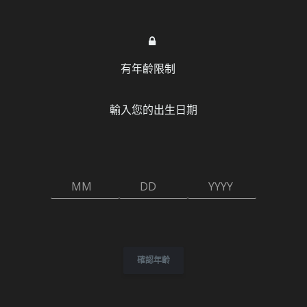
有年齡限制
ord
H幣
贊助會員
常見問題和教學
成人電子遊
輸入您的出生日期
MM
DD
YYYY
確認年齡