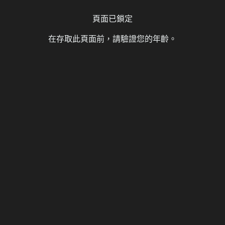
頁面已鎖定
在存取此頁面前，請驗證您的年齡。
文 [免費空間]
オンの医術師 AI翻中
間]
8 則留言
13,710 次瀏覽